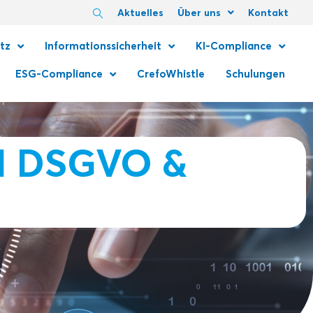
Aktuelles
Über uns
Kontakt
tz
Informationssicherheit
KI-Compliance
ESG-Compliance
CrefoWhistle
Schulungen
 DSGVO &