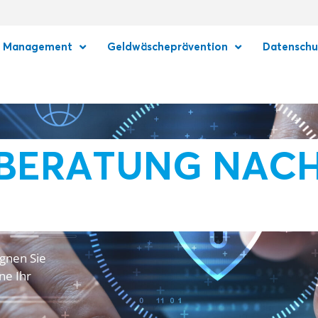
e Management
Geldwäscheprävention
Datenschu
BERATUNG NACH
gnen Sie
ne Ihr