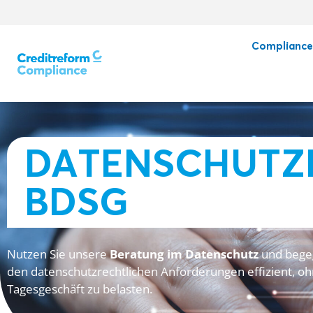
Complianc
DATENSCHUTZ
BDSG
Nutzen Sie unsere
Beratung im Datenschutz
und bege
den datenschutzrechtlichen Anforderungen effizient, oh
Tagesgeschäft zu belasten.