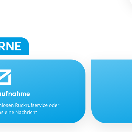
ERNE
aufnahme
nlosen Rückrufservice oder
ns eine Nachricht