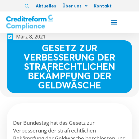
Aktuelles
Über uns
Kontakt
März 8, 2021
GESETZ ZUR
VERBESSERUNG DER
STRAFRECHTLICHEN
BEKÄMPFUNG DER
GELDWÄSCHE
Der Bundestag hat das Gesetz zur
Verbesserung der strafrechtlichen
Bekämpfung der Geldwäsche beschlossen und