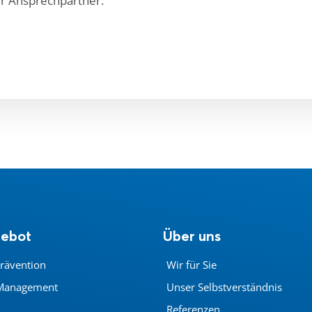
er Ansprechpartner.
gebot
Über uns
rävention
Wir für Sie
Management
Unser Selbstverständnis
Referenzen