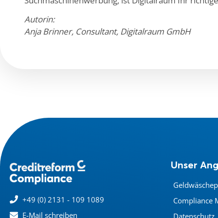
Suchmaschinenwerbung, ist Digitalraum Ihr richtig
Autorin:
Anja Brinner, Consultant, Digitalraum GmbH
Unser An
Geldwäschep
+49 (0) 2131 - 109 1089
Compliance 
E-Mail schreiben
Datenschutz