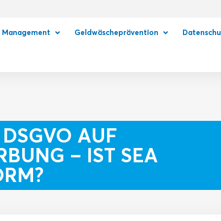
e Management
Geldwäscheprävention
Datenschu
 DSGVO AUF
UNG – IST SEA
ORM?