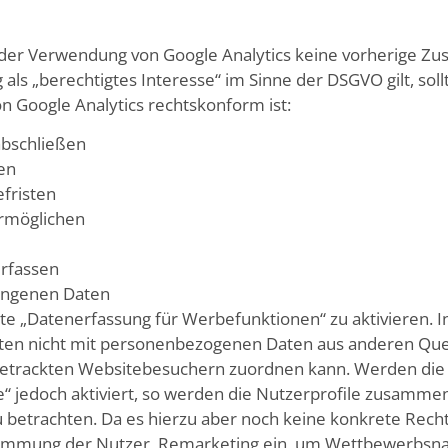
er Verwendung von Google Analytics keine vorherige Z
als „berechtigtes Interesse“ im Sinne der DSGVO gilt, sol
 Google Analytics rechtskonform ist:
abschließen
len
fristen
ermöglichen
erfassen
angenen Daten
erte „Datenerfassung für Werbefunktionen“ zu aktivieren. I
aten nicht mit personenbezogenen Daten aus anderen Qu
 getrackten Websitebesuchern zuordnen kann. Werden die
“ jedoch aktiviert, so werden die Nutzerprofile zusammen
u betrachten. Da es hierzu aber noch keine konkrete Rech
timmung der Nutzer, Remarketing ein, um Wettbewerbsna