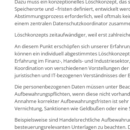
Dazu muss ein konzeptionelles Löschkonzept, das sä
Speicherorte und –fristen definiert, entwickelt we
Abstimmungsprozess erforderlich, weil oftmals k
einem zentralen Datenschutzkoordinator zusammen
Löschkonzepts zeitaufwändiger, weil erst zahlrei
An diesem Punkt erschöpfen sich unserer Erfahru
können ein individuell abgestimmtes Löschkonzept 
Erfahrung im Finanz-, Handels- und Industriesekt
Koordination von verschiedenen Vorstellungen der
juristischen und IT-bezogenen Verständnisses der B
Die personenbezogenen Daten müssen unter Beach
Aufbewahrungspflichten, wenn diese nicht vorhande
Annahme korrekter Aufbewahrungsfristen ist sehr wi
Vernichtung, Sanktionen wie Geldbußen oder eine S
Beispielsweise sind Handelsrechtliche Aufbewahrun
besteuerungsrelevanten Unterlagen zu beachten. De