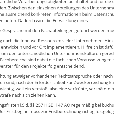
mtliche Verarbeitungstätigkeiten beinhaltet und für die e
rden. Zwischen den einzelnen Abteilungen des Unternehmen
eine ausreichend konkreten Informationen beim Datensch
laufen. Dadurch wird die Entwicklung eines
che Gespräche mit den Fachabteilungen geführt werden mü
ng nach die Inhouse-Ressourcen vieler Unternehmen. Hin
entwickeln und vor Ort implementieren. Hilfreich ist daf
or, um den unterschiedlichen Unternehmenskulturen gere
 Fachbereiche sind dabei die fachlichen Voraussetzungen
erater für den Projekterfolg entscheidend.
tung etwaiger vorhandener Rechtsansprüche oder nach 
n sind, nach der Erforderlichkeit zur Zweckerreichung ka
chtig, weil ein Verstoß, also eine verfrühte, verspätete 
trafe nach sich ziehen kann.
gsfristen i.S.d. §§ 257 HGB, 147 AO regelmäßig bei buch
r Fristbeginn muss zur Fristberechnung richtig festgele